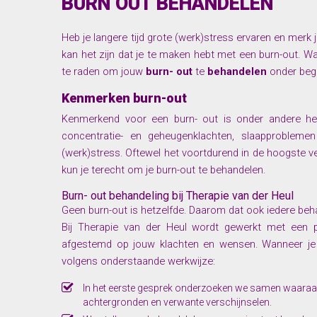
BURN OUT BEHANDELEN
Heb je langere tijd grote (werk)stress ervaren en merk 
kan het zijn dat je te maken hebt met een burn-out. Wa
te raden om jouw
burn- out
te
behandelen
onder bege
Kenmerken burn-out
Kenmerkend voor een burn- out is onder andere het
concentratie- en geheugenklachten, slaapprobleme
(werk)stress. Oftewel het voortdurend in de hoogste ver
kun je terecht om je burn-out te behandelen.
Burn- out behandeling bij Therapie van der Heul
Geen burn-out is hetzelfde. Daarom dat ook iedere beha
Bij Therapie van der Heul wordt gewerkt met een p
afgestemd op jouw klachten en wensen. Wanneer je b
volgens onderstaande werkwijze:
In het eerste gesprek onderzoeken we samen waaraan 
achtergronden en verwante verschijnselen.