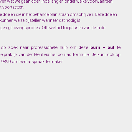
even wat we gaan doen, hoe lang en onder welke voorwaarden.
lt voortzetten.
e doelen die in het behandelplan staan omschrijven. Deze doelen
unnen we ze bijstellen wanneer dat nodig is.
eigen genezingsproces. Oftewel het toepassen van de in de
e op zoek naar professionele hulp om deze
burn – out
te
praktijk van der Heul via het contactformulier. Je kunt ook op
7 9390 om een afspraak te maken.