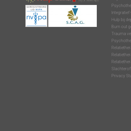
Psychothe
Integratie
Hulp bij d
Burn out 
Trauma ve
Psychothe
Relatiethe
Relatiethe
Relatiethe
Slachterof
Privacy S