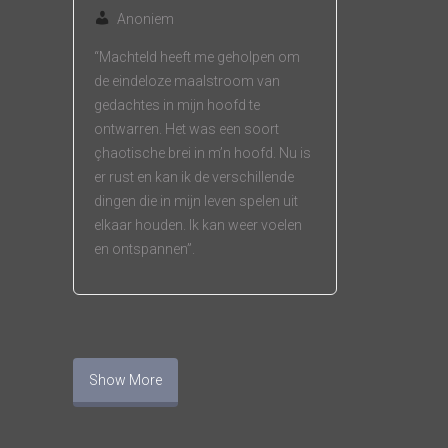
Anoniem
“Machteld heeft me geholpen om
de eindeloze maalstroom van
gedachtes in mijn hoofd te
ontwarren. Het was een soort
çhaotische brei in m’n hoofd. Nu is
er rust en kan ik de verschillende
dingen die in mijn leven spelen uit
elkaar houden. Ik kan weer voelen
en ontspannen”.
Show More