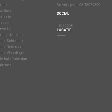
rapie
Bel vrijblijvend 06-45079390
f werken
SOCIAL
epressie
genezen
Facebook
rwerken
LOCATIE
rapie depressie
rapie Schiedam
rapie Rotterdam
rapie Vlaardingen
ferhulp Rotterdam
tatement