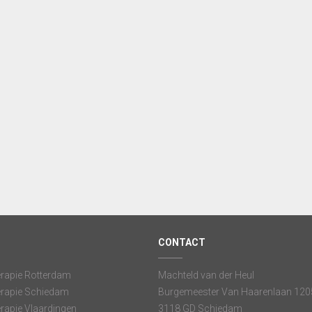
CONTACT
rapie Rotterdam
Machteld van der Heul
rapie Schiedam
Burgemeester Van Haarenlaan 120
rapie Vlaardingen
3118 GD Schiedam