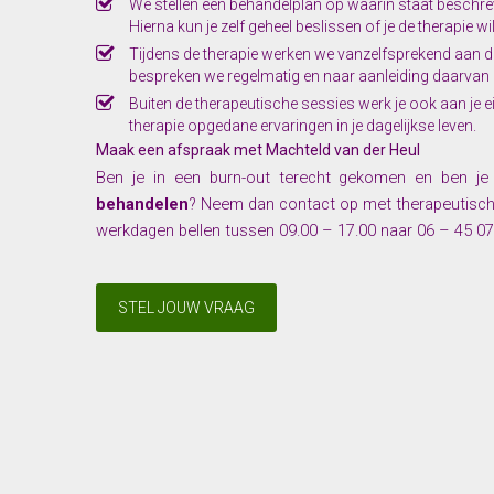
We stellen een behandelplan op waarin staat beschr
Hierna kun je zelf geheel beslissen of je de therapie wi
Tijdens de therapie werken we vanzelfsprekend aan d
bespreken we regelmatig en naar aanleiding daarvan k
Buiten de therapeutische sessies werk je ook aan je 
therapie opgedane ervaringen in je dagelijkse leven.
Maak een afspraak met Machteld van der Heul
Ben je in een burn-out terecht gekomen en ben j
behandelen
? Neem dan contact op met therapeutische 
werkdagen bellen tussen 09.00 – 17.00 naar 06 – 45 0
STEL JOUW VRAAG