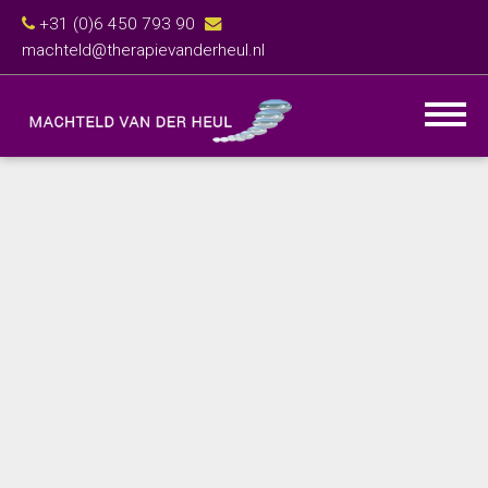
+31 (0)6 450 793 90
machteld@therapievanderheul.nl