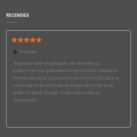
RECENSIES
Anoniem
“Machteld heeft me geholpen om de eindeloze
maalstroom van gedachtes in mijn hoofd te ontwarren.
Het was een soort çhaotische brei in m’n hoofd. Nu is er
rust en kan ik de verschillende dingen die in mijn leven
spelen uit elkaar houden. Ik kan weer voelen en
ontspannen”.