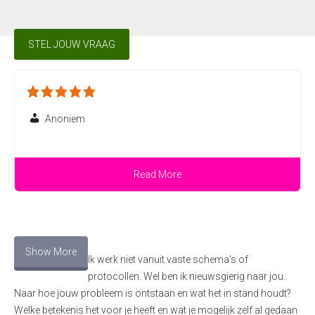
begeleidt je gedurende dit proces om de emotionele
ervaring(en) en individuele behoeften. Sommige mensen
lading van de herinnering te verminderen.
ervaren al na enkele sessies verbetering, terwijl anderen
meer sessies nodig hebben. Gemiddeld zijn er tussen
STEL JOUW VRAAG
de 1 en 12 sessies nodig om de gewenste resultaten te
bereiken. De therapeut zal samen met jou een
behandelplan opstellen dat past bij jouw specifieke
situatie.
Anoniem
Read More
Show More
Ik werk niet vanuit vaste schema’s of
protocollen. Wel ben ik nieuwsgierig naar jou.
Naar hoe jouw probleem is ontstaan en wat het in stand houdt?
Welke betekenis het voor je heeft en wat je mogelijk zelf al gedaan