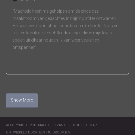
“Machteld heeft me geholpen om de eindeloze
maalstroom van gedachtes in mijn hoofd te ontwarren.
Het was een soort çhaotische brei in m’n hoofd. Nu is er
rust en kan ik de verschillende dingen die in mijn leven
spelen uit elkaar houden. Ik kan weer voelen en
ontspannen”.
Show More
© COPYRIGHT 2015 MACHTELD VAN DER HEUL |
SITEMAP
ONTWIKKELD DOOR: BEST4U GROUP B.V.