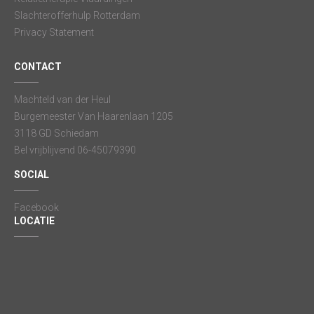
Slachterofferhulp Rotterdam
Privacy Statement
CONTACT
Machteld van der Heul
Burgemeester Van Haarenlaan 1205
3118 GD Schiedam
Bel vrijblijvend 06-45079390
SOCIAL
Facebook
LOCATIE