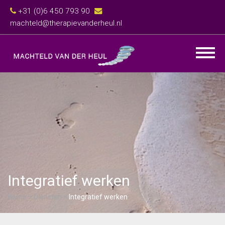
+31 (0)6 450 793 90
machteld@therapievanderheul.nl
Integratief werken
Home
>
Diensten
>
Integratief werken