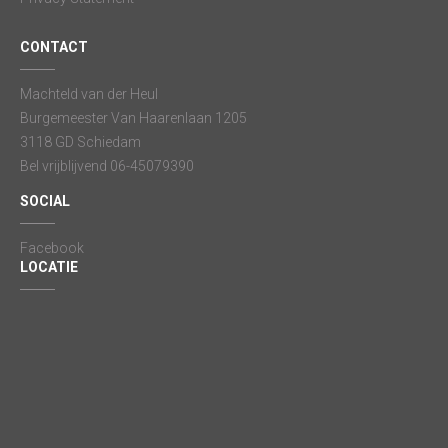
CONTACT
Machteld van der Heul
Burgemeester Van Haarenlaan 1205
3118 GD Schiedam
Bel vrijblijvend 06-45079390
SOCIAL
Facebook
LOCATIE