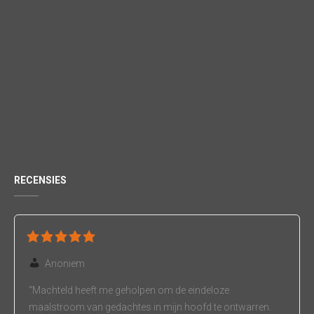
RECENSIES
Anoniem
“Machteld heeft me geholpen om de eindeloze
maalstroom van gedachtes in mijn hoofd te ontwarren.