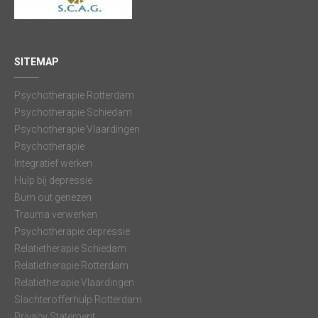
SITEMAP
Psychotherapie Rotterdam
Psychotherapie Schiedam
Psychotherapie Vlaardingen
Psychotherapie
Integratief werken
Hulp bij depressie
Burn out genezen
Trauma verwerken
Psychotherapie depressie
Relatietherapie Schiedam
Relatietherapie Rotterdam
Relatietherapie Vlaardingen
Slachterofferhulp Rotterdam
Privacy Statement